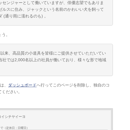
ッセンジャーとして働いていますが、俳優志望でもありま
ゼルスに住み、ジャックという名前のかわいい犬を飼って
(通り雨に濡れるのも) 。
ょう。
の創立以来、高品質の小道具を皆様にご提供させていただいてい
社では2,000名以上の社員が働いており、様々な形で地域
方は、
ダッシュボード
へ行ってこのページを削除し、独自のコ
てください。
ヨイシチヤイーヨ
0まで（定休日：日曜日）