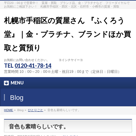
平日20：00まで営業中！ 質屋・買取 ブランド品、金・プラチナなど フリーダイヤルで
お気軽にご相談下さい！ 札幌市手稲区・西区・北区・石狩市・小樽市の質屋・買取
札幌市手稲区の質屋さん 『ふくろう
堂』｜金・プラチナ、ブランドほか買
取と質預り
お気軽にお問い合わせください。 ヨイシチヤイーヨ
TEL
0120-41-78-14
営業時間 10：00～20：00※土曜・祝日19：00まで（定休日：日曜日）
MENU
Blog
HOME
»
Blog »
ひとりごと
»
音色も素晴らしいです。
音色も素晴らしいです。