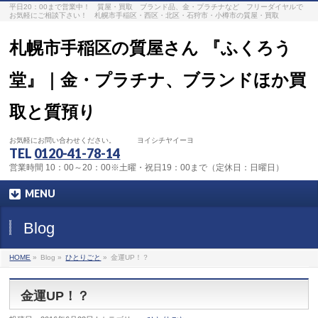
平日20：00まで営業中！ 質屋・買取 ブランド品、金・プラチナなど フリーダイヤルで
お気軽にご相談下さい！ 札幌市手稲区・西区・北区・石狩市・小樽市の質屋・買取
札幌市手稲区の質屋さん 『ふくろう
堂』｜金・プラチナ、ブランドほか買
取と質預り
お気軽にお問い合わせください。 ヨイシチヤイーヨ
TEL
0120-41-78-14
営業時間 10：00～20：00※土曜・祝日19：00まで（定休日：日曜日）
MENU
Blog
HOME
»
Blog »
ひとりごと
»
金運UP！？
金運UP！？