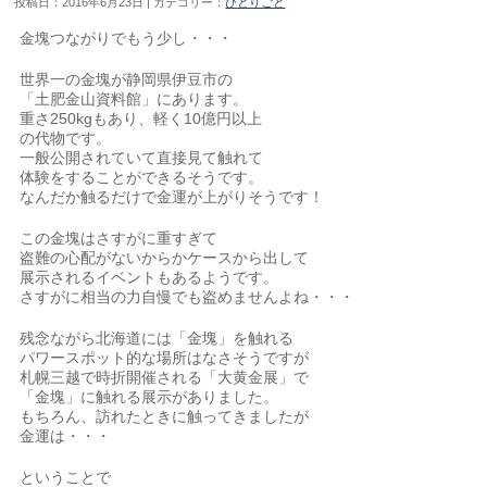
投稿日：2016年6月23日 | カテゴリー：
ひとりごと
金塊つながりでもう少し・・・
世界一の金塊が静岡県伊豆市の
「土肥金山資料館」にあります。
重さ250kgもあり、軽く10億円以上
の代物です。
一般公開されていて直接見て触れて
体験をすることができるそうです。
なんだか触るだけで金運が上がりそうです！
この金塊はさすがに重すぎて
盗難の心配がないからかケースから出して
展示されるイベントもあるようです。
さすがに相当の力自慢でも盗めませんよね・・・
残念ながら北海道には「金塊」を触れる
パワースポット的な場所はなさそうですが
札幌三越で時折開催される「大黄金展」で
「金塊」に触れる展示がありました。
もちろん、訪れたときに触ってきましたが
金運は・・・
ということで