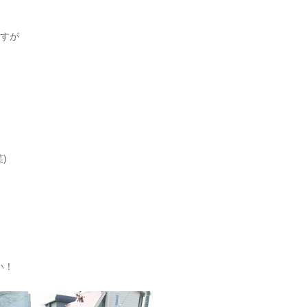
。
ですが
)
い！