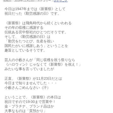
投稿日：2016年11月23日 | カテゴリー：
ひとりごと
今日は1947年までは《新嘗祭》として
祝日だった《勤労感謝の日》です。
《新嘗祭》は飛鳥時代から続くといわれる
その年の収穫に感謝する
伝統ある宮中祭祀のひとつだそうです。
そして、《勤労感謝の日》は
「勤労をたつとび、生産を祝い
国民たがいに感謝しあう」ということを
趣旨としているそうです。
芸人の小藪さんが「同じ収穫を祝う祭りなら
《ハロウィン》じゃなくて《新嘗祭》を祝え！」
みたいな事を言っていましたが
正直、《新嘗祭》が11月23日だとは
今日まで知りませんでした・・・
小藪さんごめんなさい（汗）
ということで、《新嘗祭》の本日は
祝日ですので19:00まで営業中！
金・プラチナ、ブランド品ほか
大事なものは「質預かり」