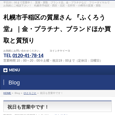
平日20：00まで営業中！ 質屋・買取 ブランド品、金・プラチナなど フリーダイヤルで
お気軽にご相談下さい！ 札幌市手稲区・西区・北区・石狩市・小樽市の質屋・買取
札幌市手稲区の質屋さん 『ふくろう
堂』｜金・プラチナ、ブランドほか買
取と質預り
お気軽にお問い合わせください。 ヨイシチヤイーヨ
TEL
0120-41-78-14
営業時間 10：00～20：00※土曜・祝日19：00まで（定休日：日曜日）
MENU
Blog
HOME
»
Blog »
ひとりごと
»
祝日も営業中です！
祝日も営業中です！