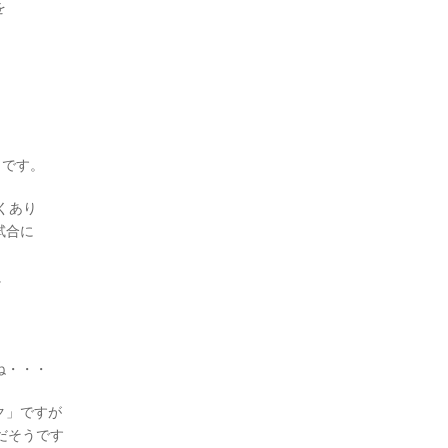
を
うです。
くあり
試合に
に
ね・・・
ク」ですが
だそうです