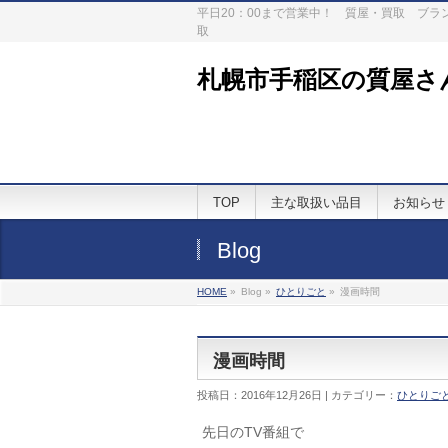
平日20：00まで営業中！ 質屋・買取 ブ
取
札幌市手稲区の質屋さ
TOP
主な取扱い品目
お知らせ
Blog
HOME
»
Blog »
ひとりごと
»
漫画時間
漫画時間
投稿日：2016年12月26日 | カテゴリー：
ひとりご
先日のTV番組で