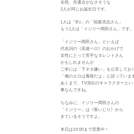
全然、共通点がなさそうな
2人が同じお誕生日です。
1人は「B’z」の「稲葉浩志さん」
もう1人は「イジリー岡田さん」です。
「イジリー岡田さん」といえば
代名詞の《高速ベロ》のおかげで
女性にとって苦手なタレントさん
かもしれませんが
ご本には「下ネタ嫌い」を公言してお
「俺のエロは養殖だよ」と語っていま
あくまで、TV演出のキャラクターとい
事なんですね。
ちなみに、イジリー岡田さんの
「イジリー」は《客いじり》から
きているそうですよ。
本日は19:00まで営業中！