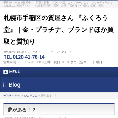
平日20：00まで営業中！ 質屋・買取 ブランド品、金・プラチナなど フリーダイヤルで
お気軽にご相談下さい！ 札幌市手稲区・西区・北区・石狩市・小樽市の質屋・買取
札幌市手稲区の質屋さん 『ふくろう
堂』｜金・プラチナ、ブランドほか買
取と質預り
お気軽にお問い合わせください。 ヨイシチヤイーヨ
TEL
0120-41-78-14
営業時間 10：00～20：00※土曜・祝日19：00まで（定休日：日曜日）
MENU
Blog
HOME
»
Blog »
ひとりごと
»
夢がある！？
夢がある！？