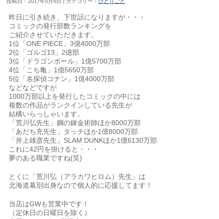
投稿日：2017年5月6日 | カテゴリー：
ひとりごと
昨日に引き続き、下世話になりますが・・・
コミックの発行部数ランキングを
ご紹介させていただきます。
1位「ONE PIECE」3億4000万部
2位「ゴルゴ13」2億部
3位「ドラゴンボール」1億5700万部
4位「こち亀」1億5650万部
5位「名探偵コナン」1億4000万部
などなどですが
1000万部以上を発行したコミックの中には
複数の作品がランクインしている先生が
結構いらっしゃいます。
「荒川弘先生」鋼の錬金術師ほか8000万部
「あだち充先生」タッチほか1億8000万部
「井上雄彦先生」SLAM DUNKほか1億6130万部
これに42円を掛けると・・・
夢のある職業ですね(笑)
とくに「荒川弘（アラカワヒロム）先生」は
北海道幕別出身なので個人的に応援してます！
当店はGWも営業中です！
（定休日の日曜日を除く）