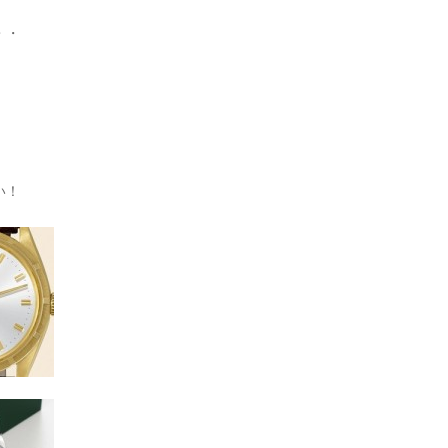
・・
い！