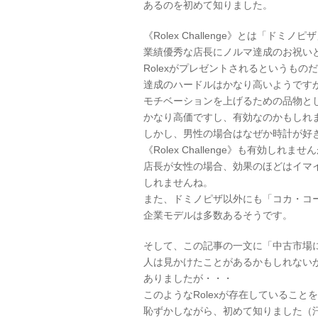
あるのを初めて知りました。
《Rolex Challenge》とは「ドミノピ
業績優秀な店長にノルマ達成のお祝い
Rolexがプレゼントされるというもの
達成のハードルはかなり高いようです
モチベーションを上げるための品物と
かなり高価ですし、有効なのかもしれ
しかし、男性の場合はなぜか時計が好
《Rolex Challenge》も有効しれませ
店長が女性の場合、効果のほどはイマ
しれませんね。
また、ドミノピザ以外にも「コカ・コ
企業モデルは多数あるそうです。
そして、この記事の一文に「中古市場
人は見かけたことがあるかもしれない
ありましたが・・・
このようなRolexが存在していることを
恥ずかしながら、初めて知りました（