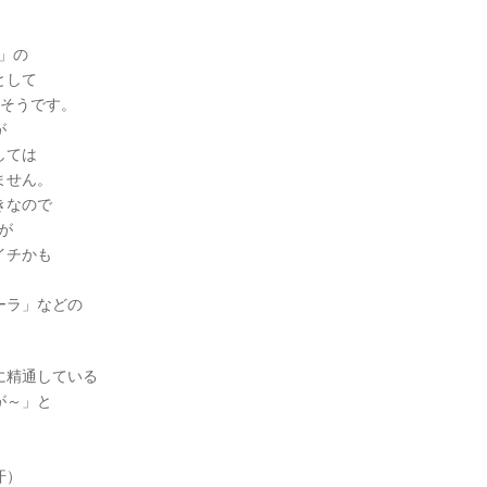
ザ」の
として
だそうです。
が
しては
ません。
きなので
んが
イチかも
ーラ」などの
に精通している
が～」と
汗）