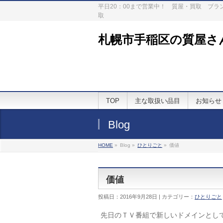
平日20：00まで営業中！ 質屋・買取 ブ
取
札幌市手稲区の質屋さ
TOP
主な取扱い品目
お知らせ
Blog
HOME
»
Blog »
ひとりごと
»
価値
価値
投稿日：2016年9月28日 | カテゴリー：
ひとりごと
先日のＴＶ番組で新しいドメインとし