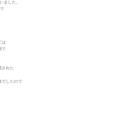
ていました。
円で
ては
額で
買された
格でしたので