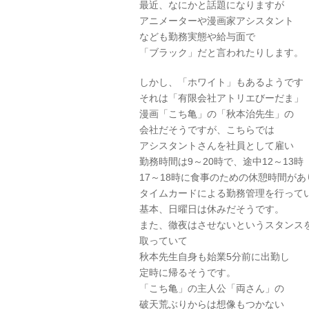
最近、なにかと話題になりますが
アニメーターや漫画家アシスタント
なども勤務実態や給与面で
「ブラック」だと言われたりします。
しかし、「ホワイト」もあるようです
それは「有限会社アトリエびーだま」
漫画「こち亀」の「秋本治先生」の
会社だそうですが、こちらでは
アシスタントさんを社員として雇い
勤務時間は9～20時で、途中12～13時
17～18時に食事のための休憩時間があ
タイムカードによる勤務管理を行って
基本、日曜日は休みだそうです。
また、徹夜はさせないというスタンス
取っていて
秋本先生自身も始業5分前に出勤し
定時に帰るそうです。
「こち亀」の主人公「両さん」の
破天荒ぶりからは想像もつかない