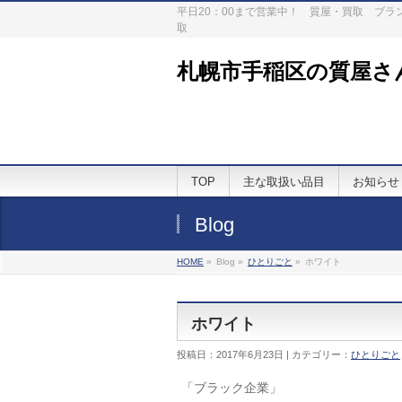
平日20：00まで営業中！ 質屋・買取 ブ
取
札幌市手稲区の質屋さ
TOP
主な取扱い品目
お知らせ
Blog
HOME
»
Blog »
ひとりごと
»
ホワイト
ホワイト
投稿日：2017年6月23日 | カテゴリー：
ひとりごと
「ブラック企業」