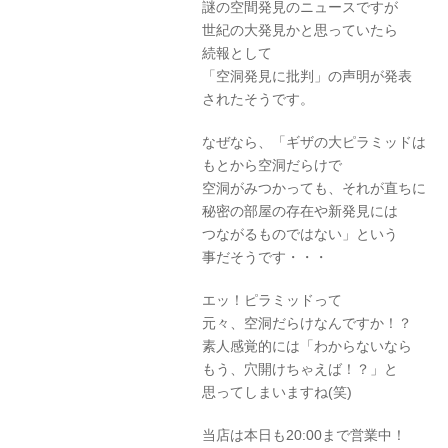
謎の空間発見のニュースですが
世紀の大発見かと思っていたら
続報として
「空洞発見に批判」の声明が発表
されたそうです。
なぜなら、「ギザの大ピラミッドは
もとから空洞だらけで
空洞がみつかっても、それが直ちに
秘密の部屋の存在や新発見には
つながるものではない」という
事だそうです・・・
エッ！ピラミッドって
元々、空洞だらけなんですか！？
素人感覚的には「わからないなら
もう、穴開けちゃえば！？」と
思ってしまいますね(笑)
当店は本日も20:00まで営業中！