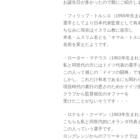
お誕生日が多かったので順にご紹介し
・フィリップ・トルシエ（1955年生ま
選手としてより日本代表監督として有
ちなみに現在はイスラム教に改宗し
本名・ムスリム名とも「オマル・トル
名前を変えたようです。
・ローター・マテウス（1961年生まれ
私と同世代の方にはドイツ代表の選手
この人って感じの「ドイツの闘将」で
しかし、これだけ有名であるにも関わ
現役時代の素行の悪さのためかドイツ
クラブから監督就任のオファーを
受けたことがないそうです・・・
・ロナルド・クーマン（1963年生まれ
こちらも私と同世代的にオランダ代表
この人っていう選手です。
ロングレンジからのフリーキックでは