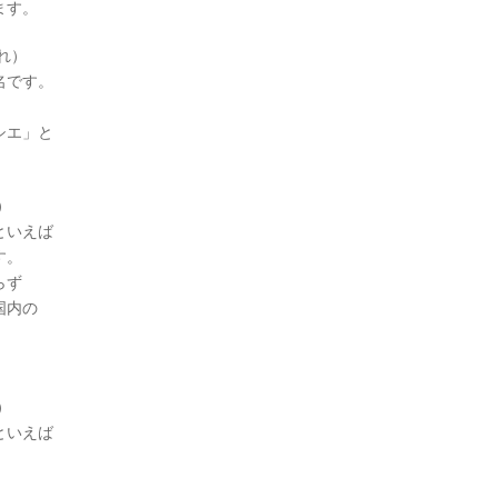
ます。
れ）
名です。
シエ」と
）
といえば
す。
らず
国内の
）
といえば