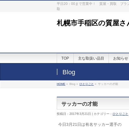
平日20：00まで営業中！ 質屋・買取 ブ
取
札幌市手稲区の質屋さ
TOP
主な取扱い品目
お知らせ
Blog
HOME
»
Blog »
ひとりごと
»
サッカーの才能
サッカーの才能
投稿日：2017年3月21日 | カテゴリー：
ひとりごと
今日3月21日は有名サッカー選手の