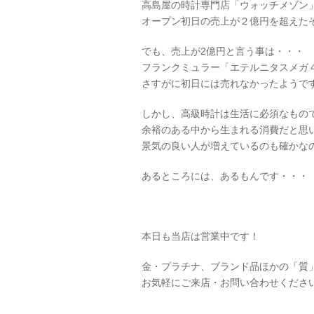
高島屋の時計専門店「ウォッチメゾン
オープン初日の売上が２億円を超えた
でも、売上が2億円と言う事は・・・
フランクミュラー「エテルニタスメガ４」
さすがに初日には売れなかったようで
しかし、高級時計は生活に必須なもの
余裕のある中から生まれる消費だと思
景気の良い人が増えているのも確かな
あるところには、あるもんです・・・
本日も当店は営業中です！
金・プラチナ、ブランド品ほかの「質
お気軽にご来店・お問い合わせくださ