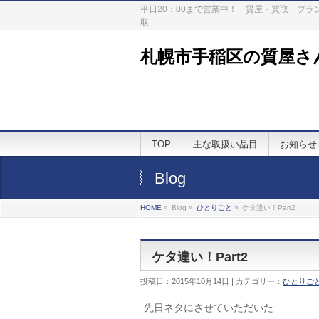
平日20：00まで営業中！ 質屋・買取 ブ
取
札幌市手稲区の質屋さ
TOP
主な取扱い品目
お知らせ
Blog
HOME
»
Blog »
ひとりごと
»
ケタ違い！Part2
ケタ違い！Part2
投稿日：2015年10月14日 | カテゴリー：
ひとりご
先日ネタにさせていただいた