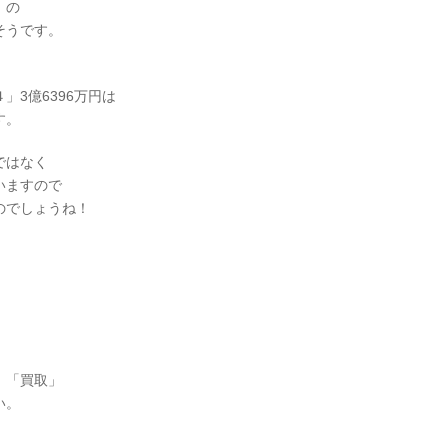
」の
そうです。
3億6396万円は
す。
ではなく
いますので
のでしょうね！
」「買取」
い。