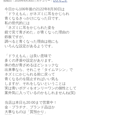
投稿日：2016年8月30日 | カテゴリー：
ひとりごと
今日から106年後の2122年8月30日は
「ドラえもん」がネズミに耳をかじられ
青くなるきっかけになった日です。
私の世代的には
「ネズミに耳をかじられた姿を
鏡で見て青ざめた」が青くなった理由の
鉄板ですが。
調べると青くなった理由は他にも
いろんな設定があるようです。
「ドラえもん」は良い意味で
多くの矛盾や設定があります。
体の色が青ざめるほどショックな
出来事なら、それこそ「タイムマシン」で
ネズミにかじられる前に戻って
青くなるのを阻止すればいい気も
しますが、それをしないということは
実は青いボディをオンリーワンの個性として
案外気に入っているのかもしれませんね(笑)
当店は本日も20:00まで営業中！
金・プラチナ、ブランド品ほか
大事なものは「質預かり」