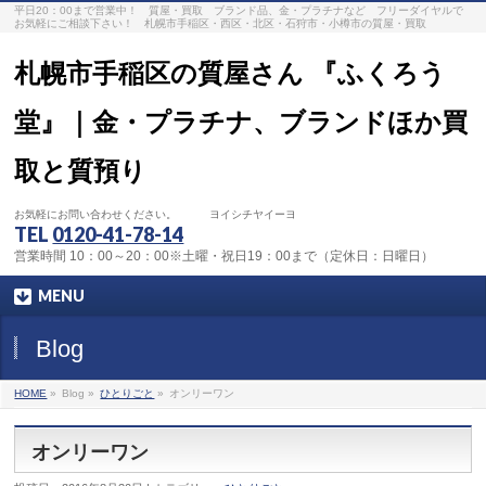
平日20：00まで営業中！ 質屋・買取 ブランド品、金・プラチナなど フリーダイヤルで
お気軽にご相談下さい！ 札幌市手稲区・西区・北区・石狩市・小樽市の質屋・買取
札幌市手稲区の質屋さん 『ふくろう
堂』｜金・プラチナ、ブランドほか買
取と質預り
お気軽にお問い合わせください。 ヨイシチヤイーヨ
TEL
0120-41-78-14
営業時間 10：00～20：00※土曜・祝日19：00まで（定休日：日曜日）
MENU
Blog
HOME
»
Blog »
ひとりごと
»
オンリーワン
オンリーワン