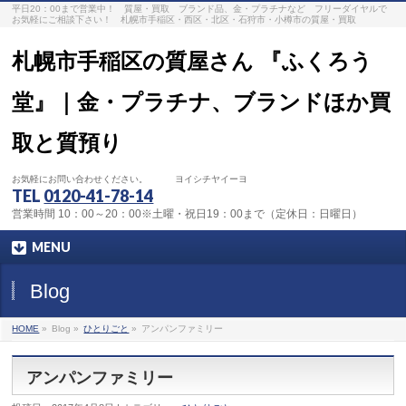
平日20：00まで営業中！ 質屋・買取 ブランド品、金・プラチナなど フリーダイヤルで
お気軽にご相談下さい！ 札幌市手稲区・西区・北区・石狩市・小樽市の質屋・買取
札幌市手稲区の質屋さん 『ふくろう
堂』｜金・プラチナ、ブランドほか買
取と質預り
お気軽にお問い合わせください。 ヨイシチヤイーヨ
TEL
0120-41-78-14
営業時間 10：00～20：00※土曜・祝日19：00まで（定休日：日曜日）
MENU
Blog
HOME
»
Blog »
ひとりごと
»
アンパンファミリー
アンパンファミリー