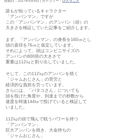
投稿日：2017年4月8日 | カテゴリー：
ひとりごと
誰もが知っているキャラクター
「アンパンマン」ですが
この「アンパンマン」のアンパン（頭）の
大きさを検証していた記事をご紹介します。
まず、「アンパンマン」の身長を160㎝とし
頭の直径を76㎝と仮定しています。
それによって、頭はコンビニサイズの
アンパンの800倍の大きさで
重量は112㎏と割り出していました。
そして、この112㎏のアンパンを焼く
「ジャムおじさん」の苦労と
経済的な負担を労っています。
さらには、「バタコさん」についても
頭を投げた角度や、到達までの秒数から
速度を時速144㎞で投げていると検証して
いました。
112㎏の頭で飛んで戦うパワーを持つ
「アンパンマン」
巨大アンパンを焼き、大金持ちの
「ジャムおじさん」