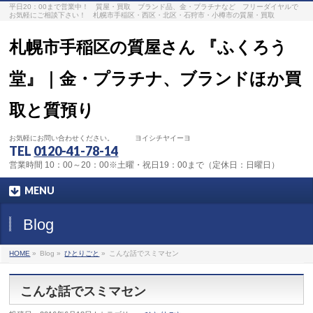
平日20：00まで営業中！ 質屋・買取 ブランド品、金・プラチナなど フリーダイヤルで
お気軽にご相談下さい！ 札幌市手稲区・西区・北区・石狩市・小樽市の質屋・買取
札幌市手稲区の質屋さん 『ふくろう
堂』｜金・プラチナ、ブランドほか買
取と質預り
お気軽にお問い合わせください。 ヨイシチヤイーヨ
TEL
0120-41-78-14
営業時間 10：00～20：00※土曜・祝日19：00まで（定休日：日曜日）
MENU
Blog
HOME
»
Blog »
ひとりごと
»
こんな話でスミマセン
こんな話でスミマセン