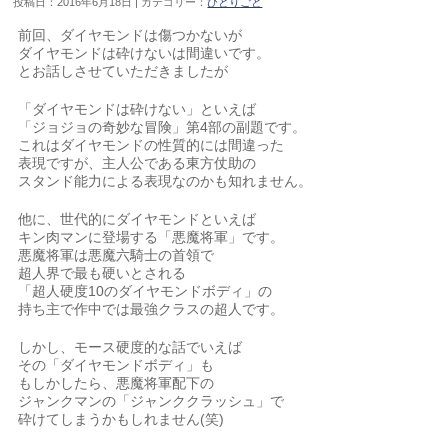
投稿日：2016年6月18日 | カテゴリー：
ひとりごと
前回、ダイヤモンドは傷つかないが
ダイヤモンドは砕けないは間違いです。
とお話しさせていただきましたが
「ダイヤモンドは砕けない」といえば
「ジョジョの奇妙な冒険」第4部の副題です。
これはダイヤモンドの性質的には間違った
表現ですが、主人公である東方仗助の
スタンド能力による表現なのかも知れません。
他に、世代的にダイヤモンドといえば
キン肉マンに登場する「悪魔将軍」です。
悪魔将軍は悪魔六騎士の首領で
超人界で最も硬いとされる
「超人硬度10のダイヤモンドボディ」の
持ち主で作中では最強クラスの超人です。
しかし、モース硬度的な話でいえば
その「ダイヤモンドボディ」も
もしかしたら、悪魔将軍配下の
ジャンクマンの「ジャンククラッシュ」で
砕けてしまうかもしれません(笑)