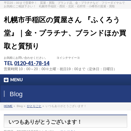
平日20：00まで営業中！ 質屋・買取 ブランド品、金・プラチナなど フリーダイヤルで
お気軽にご相談下さい！ 札幌市手稲区・西区・北区・石狩市・小樽市の質屋・買取
札幌市手稲区の質屋さん 『ふくろう
堂』｜金・プラチナ、ブランドほか買
取と質預り
お気軽にお問い合わせください。 ヨイシチヤイーヨ
TEL
0120-41-78-14
営業時間 10：00～20：00※土曜・祝日19：00まで（定休日：日曜日）
MENU
Blog
HOME
»
Blog »
ひとりごと
»
いつもありがとうございます！
いつもありがとうございます！