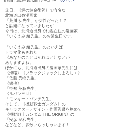
投稿日：2017年10月2日 | カテゴリー：
ひとりごと
先日、《鋼の錬金術師》で有名な
北海道出身漫画家
「荒川 弘先生」が女性だった！？
と話題になっていましたが
今日は、北海道出身で札幌在住の漫画家
「いくえみ 綾先生」のお誕生日です。
「いくえみ 綾先生」のといえば
ドラマ化もされた
《あなたのことはそれほど》などが
ありますよね。
ほかにも、北海道出身の漫画家先生には
《海猿》《ブラックジャックによろしく》
「佐藤 秀峰先生」
《銀魂》
「空知 英秋先生」
《ルパン三世》
「モンキー・パンチ先生」
そして、《機動戦士ガンダム》の
キャラクターデザイン・作画監督を務めて
《機動戦士ガンダム THE ORIGIN》の
「安彦 良和先生」
などなど、多数いらっしゃいます！