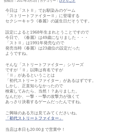
投稿日：2017年3月1日 | カテゴリー：
ひとりごと
今日は「ストⅡ」でお馴染みのゲーム
「ストリートファイターⅡ」に登場する
セクシーキャラ《春麗》の誕生日だそうです。
設定によると1968年生まれとうことですので
今日で、《春麗》は49歳になりました・・・
「ストⅡ」は1991年発売なので
発売当時《春麗》は23歳位の設定だった
ようですね。
そんな「ストリートファイター」シリーズ
ですが「Ⅱ」以降は有名ですが
「Ⅱ」があるということは
「初代ストリートファイター」があるはずです。
しかし、正直知らなかったので
検索してみたら、当然！？ありました。
なんだか、一撃・一撃の攻撃力が強くて
あっさり決着するゲームだったんですね。
ご興味のある方は見てみてくださいね。
「初代ストリートファイター」
当店は本日も20:00まで営業中！