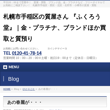
平日20：00まで営業中！ 質屋・買取 ブランド品、金・プラチナなど フリーダイヤルで
お気軽にご相談下さい！ 札幌市手稲区・西区・北区・石狩市・小樽市の質屋・買取
札幌市手稲区の質屋さん 『ふくろう
堂』｜金・プラチナ、ブランドほか買
取と質預り
お気軽にお問い合わせください。 ヨイシチヤイーヨ
TEL
0120-41-78-14
営業時間 10：00～20：00※土曜・祝日19：00まで（定休日：日曜日）
MENU
Blog
HOME
»
Blog »
ひとりごと
»
あの春麗が・・・
あの春麗が・・・